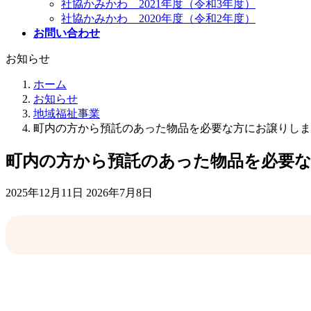
社協かみかわ 2021年度（令和3年度）
社協かみかわ 2020年度（令和2年度）
お問い合わせ
お知らせ
ホーム
お知らせ
地域福祉事業
町内の方から預託のあった物品を必要な方にお譲りしま
町内の方から預託のあった物品を必要
最
2025年12月11日
2026年7月8日
終
更
新
日
時
: