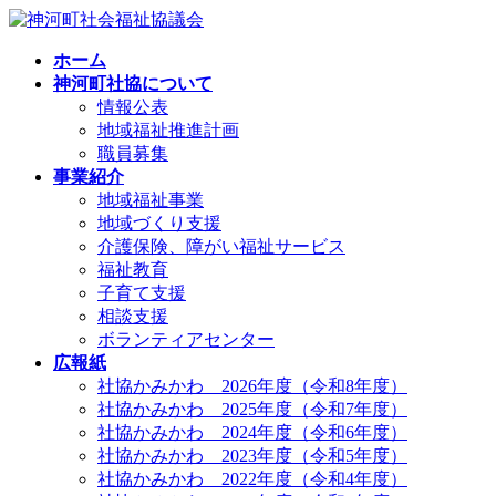
コ
ナ
ン
ビ
ホーム
テ
ゲ
神河町社協について
ン
ー
情報公表
ツ
シ
地域福祉推進計画
へ
ョ
職員募集
ス
ン
事業紹介
キ
に
地域福祉事業
ッ
移
地域づくり支援
プ
動
介護保険、障がい福祉サービス
福祉教育
子育て支援
相談支援
ボランティアセンター
広報紙
社協かみかわ 2026年度（令和8年度）
社協かみかわ 2025年度（令和7年度）
社協かみかわ 2024年度（令和6年度）
社協かみかわ 2023年度（令和5年度）
社協かみかわ 2022年度（令和4年度）