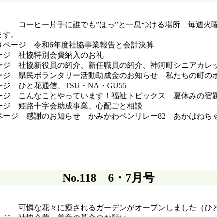
 コーヒー片手に誰でも”ほっ”と一息つける場所 毎週火曜
ます。
３ページ 令和6年度社協事業報告と会計決算
ージ 社協特別会費納入のお礼
ージ 社協新役員の紹介、新任職員の紹介、神河町シニアカレ
ージ 県民ボランタリー活動助成金のお知らせ 私たちの町のボ
ジ ひと花通信、TSU・NA・GU55
ージ こんなことやっています！福祉トピックス 夏休みの宿
ージ 姫路十字会助成事業、心配ごと相談
ページ 感謝のお知らせ かみかわペンリレー82 あかはねち
集
No.118 6・7月号
 可憐な花々に癒されるガーデンがオープンしました（ひ