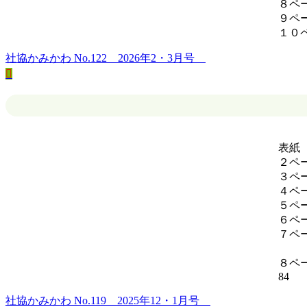
８ペ
９ペ
１
社協かみかわ No.122 2026年2・3月号
表紙
２ペ
３ペ
４ペ
５ペ
６ペ
７ペ
心
８ペ
社協かみかわ No.119 2025年12・1月号