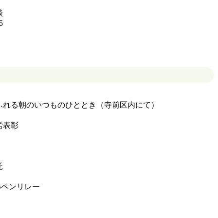
談
員募集 かみかわペンリレー85
れる朝のいつものひととき（寺前区内にて）
労表彰
託
わペンリレー