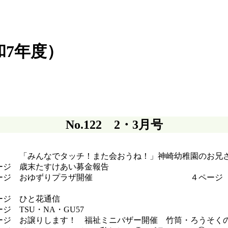
和7年度）
No.122 2・3月号
 「みんなでタッチ！また会おうね！」神崎幼稚園のお兄さ
ページ 歳末たすけあい募金報告
ージ おゆずりプラザ開催 ４ページ みんなに
ら」
ージ ひと花通信
ジ TSU・NA・GU57
ージ お譲りします！ 福祉ミニバザー開催 竹筒・ろうそく