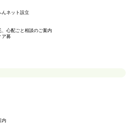
へんネット設立
託、心配ごと相談のご案内
ィア募
案内