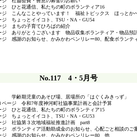
ージ 社協会費・善意の募金のお願い
ージ ひと花通信、私たちの町のボランティア16
ージ こんなことやっています！ 福祉トピックス ほっとか
ージ ちょっとイイコト、TSU・NA・GU54
ージ まちの子育てひろばの紹介
ージ ありがとうございます 物品収集ボランティア・物品預
ージ 感謝のお知らせ、かみかわペンリレー80、配食ボランテ
集！
No.117 4・5月号
 学齢期児童のあそび場、居場所の「はぐくみきっず」
３ページ 令和7年度神河町社協事業計画と会計予算
ージ ひと花通信、私たちの町のボランティア15
ージ ちょっとイイコト、TSU・NA・GU53
ージ 社協第３次地域福祉推進計画 part8
ージ ボランティア活動助成金のお知らせ、心配ごと相談のご
ージ 感謝のお知らせ、かみかわペンリレー80 他