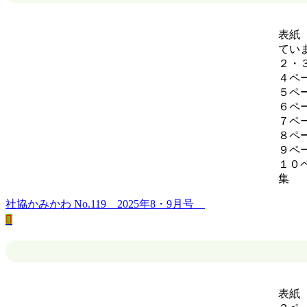
表紙
てい
２・
４ペ
５ペ
６ペ
７ペー
８ペ
９ペ
１０
社協かみかわ No.119 2025年8・9月号
表紙