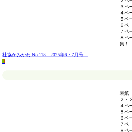
２ペ
３ペ
４ペ
５ペ
６ペ
７ペ
８ペ
社協かみかわ No.118 2025年6・7月号
表紙
２・
４ペ
５ペ
６ペ
７ペ
８ペ