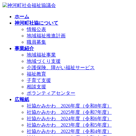
コ
ナ
ン
ビ
ホーム
テ
ゲ
神河町社協について
ン
ー
情報公表
ツ
シ
地域福祉推進計画
へ
ョ
職員募集
ス
ン
事業紹介
キ
に
地域福祉事業
ッ
移
地域づくり支援
プ
動
介護保険、障がい福祉サービス
福祉教育
子育て支援
相談支援
ボランティアセンター
広報紙
社協かみかわ 2026年度（令和8年度）
社協かみかわ 2025年度（令和7年度）
社協かみかわ 2024年度（令和6年度）
社協かみかわ 2023年度（令和5年度）
社協かみかわ 2022年度（令和4年度）