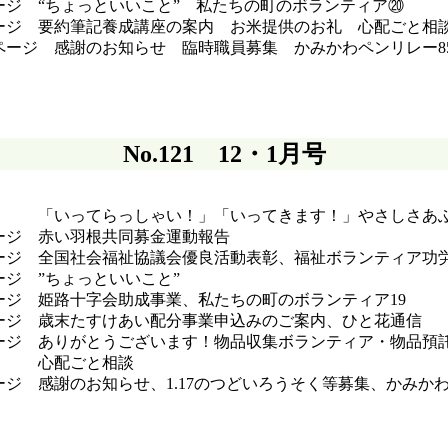
ージ “ちょっといいこと” 私たちの町のボランティア⑳
ージ 要約筆記養成講座の案内 お米提供のお礼 心配ごと相
０ページ 感謝のお知らせ 臨時職
No.121 12・1月号
 「いってらっしゃい！」「いってきます！」やさしさあふ
ージ 赤い羽根共同募金運動報告
ージ 全国社会福祉協議会優良活動表彰、福祉ボランティア功
ージ ”ちょっといいこと”
ージ 姫路十字会助成事業、私たちの町のボランティア19
ージ 歳末たすけあい配分事業申込みのご案内、ひと花通信
ージ ありがとうございます！物品収集ボランティア・物品預
配ごと相談
ージ 感謝のお知らせ、1.17のつどいろうそく等募集、かみか
84