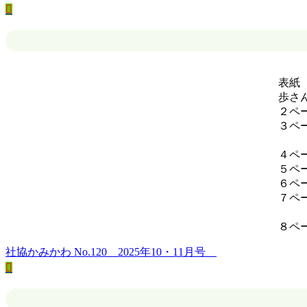
表紙
歩さ
２ペ
３ペ
善
４ペ
５ペ
６ペ
７ペ
職
８
社協かみかわ No.120 2025年10・11月号