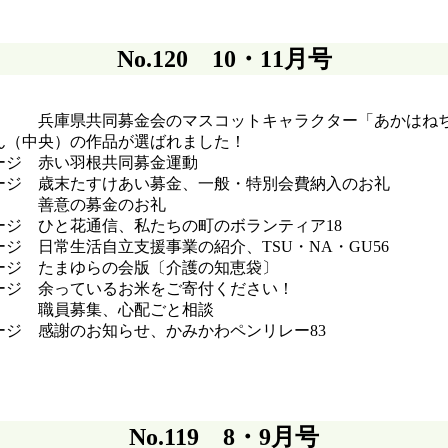
No.120 10・11月号
 兵庫県共同募金会のマスコットキャラクター「あかはねち
ん（中央）の作品が選ばれました！
ージ 赤い羽根共同募金運動
ージ 歳末たすけあい募金、一般・特別会費納入のお礼
意の募金のお礼
ージ ひと花通信、私たちの町のボランティア18
ージ 日常生活自立支援事業の紹介、TSU・NA・GU56
ージ たまゆらの会版〔介護の知恵袋〕
ージ 余っているお米をご寄付ください！
員募集、心配ごと相談
ページ 感謝のお知らせ、かみ
No.119 8・9月号