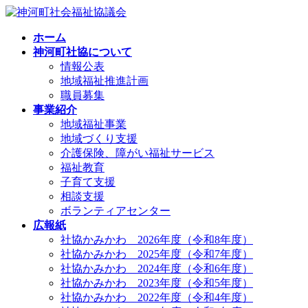
コ
ナ
ン
ビ
ホーム
テ
ゲ
神河町社協について
ン
ー
情報公表
ツ
シ
地域福祉推進計画
へ
ョ
職員募集
ス
ン
事業紹介
キ
に
地域福祉事業
ッ
移
地域づくり支援
プ
動
介護保険、障がい福祉サービス
福祉教育
子育て支援
相談支援
ボランティアセンター
広報紙
社協かみかわ 2026年度（令和8年度）
社協かみかわ 2025年度（令和7年度）
社協かみかわ 2024年度（令和6年度）
社協かみかわ 2023年度（令和5年度）
社協かみかわ 2022年度（令和4年度）