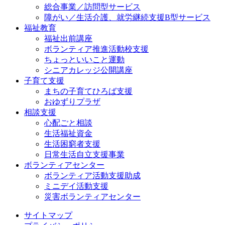
総合事業／訪問型サービス
障がい／生活介護、就労継続支援B型サービス
福祉教育
福祉出前講座
ボランティア推進活動校支援
ちょっといいこと運動
シニアカレッジ公開講座
子育て支援
まちの子育てひろば支援
おゆずりプラザ
相談支援
心配ごと相談
生活福祉資金
生活困窮者支援
日常生活自立支援事業
ボランティアセンター
ボランティア活動支援助成
ミニデイ活動支援
災害ボランティアセンター
サイトマップ