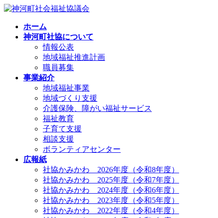
コ
ナ
ン
ビ
ホーム
テ
ゲ
神河町社協について
ン
ー
情報公表
ツ
シ
地域福祉推進計画
へ
ョ
職員募集
ス
ン
事業紹介
キ
に
地域福祉事業
ッ
移
地域づくり支援
プ
動
介護保険、障がい福祉サービス
福祉教育
子育て支援
相談支援
ボランティアセンター
広報紙
社協かみかわ 2026年度（令和8年度）
社協かみかわ 2025年度（令和7年度）
社協かみかわ 2024年度（令和6年度）
社協かみかわ 2023年度（令和5年度）
社協かみかわ 2022年度（令和4年度）