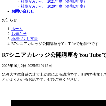
社協かみかわ 2021年度（令和3年度）
社協かみかわ 2020年度（令和2年度）
お問い合わせ
お知らせ
ホーム
お知らせ
地域づくり支援
R7シニアカレッジ公開講座をYou Tubeで配信中です
R7シニアカレッジ公開講座をYou Tub
最
2025年10月2日
2025年10月2日
終
筑波大学体育系の辻大士助教による講演です。町内で実施し
更
とがよくわかるお話です。ぜひご覧ください。
新
日
時
: